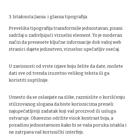
3. Istaknuta Jasna i glasna tipografija
Prevelika tipografija transformiše jednostavan, pisani
sadržaj u zadivljujući vizuelni element. To je moderan
način da prenesete ključne informacije dok vašoj web
stranici dajete jedinstven, vizuelno upečatljiv osećaj.
U zavisnosti od vrste izjave koju želite da date, možete
dati sve od trenda izuzetno velikog teksta ili ga
koristiti suptilnije.
Umesto da se oslanjate na slike, razmislite o korišćenju
stilizovanog slogana da biste korisnicima preneli
najupečatljiviji zadatak koji vaš proizvod ili usluga
ostvaruje. Obavezno održite visok kontrast boja, a
pozadinu jednostavnom kako bi se vaša poruka istakla i
ne zatrpava vaš korisnički interfejs.