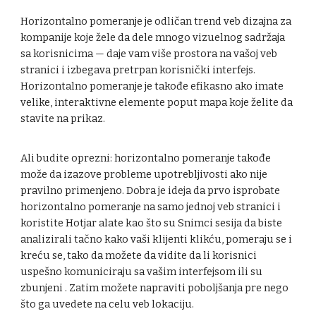
Horizontalno pomeranje je odličan trend veb dizajna za
kompanije koje žele da dele mnogo vizuelnog sadržaja
sa korisnicima — daje vam više prostora na vašoj veb
stranici i izbegava pretrpan korisnički interfejs.
Horizontalno pomeranje je takođe efikasno ako imate
velike, interaktivne elemente poput mapa koje želite da
stavite na prikaz.
Ali budite oprezni: horizontalno pomeranje takođe
može da izazove probleme upotrebljivosti ako nije
pravilno primenjeno. Dobra je ideja da prvo isprobate
horizontalno pomeranje na samo jednoj veb stranici i
koristite Hotjar alate kao što su Snimci sesija da biste
analizirali tačno kako vaši klijenti klikću, pomeraju se i
kreću se, tako da možete da vidite da li korisnici
uspešno komuniciraju sa vašim interfejsom ili su
zbunjeni . Zatim možete napraviti poboljšanja pre nego
što ga uvedete na celu veb lokaciju.