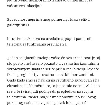
Jedinstveno, nezaboravno iskustvo u interakciji sa
vašom veb lokacijom
Sposobnost neprimetnog pomeranja kroz veliku
galeriju slika
Intuitivno iskustvo na uređajima, poput pametnih
telefona, sa funkcijama prevlačenja
„Jedan od glavnih razloga zašto će ovaj trend rasti je taj
što postoji nešto vrlo poznato u vezi sa horizontalnim
skrolovanjem. Kada se setite prvih veb lokacija koje ste
ikada pregledali, verovatno su svi bili horizontalni.
Onda kada smo se navikli na vertikalno skrolovanje na
ekranima naših računara, to je postalo norma. Ali kako
sve više i više ljudi počinje da pregledava na svojim
telefonima i tabletima, vidimo ponovnu pojavu ovog
poznatog načina navigacije po veb lokacijama.”