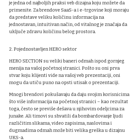
je jedna od najboljih praksi veb dizajna koju možete da
primenite. Za brendove SaaS-a i e-trgovine koji moraju
da predstave veliku količinu informacija na
jednostavan, intuitivan način, od vitalnog je značaja da
uključe zdravu količinu belog prostora.
2. Pojednostavljen HERO sektor
HERO SECTION su veliki baneri odmah ispod gornjeg
menija na vašoj početnoj stranici. Pošto su oni prva
stvar koju klijenti vide na vašoj veb prezentaciji, oni
mogu da utiču puno na opsti utisak o prezentaciji.
Mnogi brendovi pokušavaju da daju svojim korisnicima
što više informacija na početnoj stranici – kao rezultat
toga, često se previše dešava u njihovim odeljcima za
junake. Ali timovi su shvatili da bombardovanje ljudi
različitim slikama, video zapisima, naslovima i
dugmadima odmah može biti velika greška u dizajnu
UKS-a.