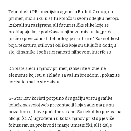
Tehnološki PR i medijska agencija Bulleit Group, na
primer, ima sliku u stilu kolaža u svom odeljku heroja.
Izabrali su razigrane, ali futurističke slike koje se
preklapaju koje podržavaju njihovu misiju da „priče
priče o povezanosti tehnologije i kulture“. Raznolikost
boja, tekstura, stilova i oblika koje su uključili dodaju
sloj dinamike i sofisticiranosti njihovom interfejsu.
Da biste sledili njihov primer, izaberite vizuelne
elemente koji su u skladu sa vašim brendom i pokazite
korisnicima ko ste zaista.
G-Star Rav koristi potpuno drugačiju vrstu grafike
kolaža na svojoj web prezentaciji koja zauzima punu
pozadinu njihove početne strane. Sa nekoliko poziva na
akciju (CTA) ugrađenih u kolaž, njihov pristup je više
fokusiran na proizvod i manje umetnički, ali i dalje