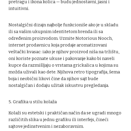
pretragu i ikona kolica — budu jednostavni, jasni i
intuitivni.
Nostalgični dizajn najbolje funkcioniše ako je u skladu
ili sa vašim ukupnim identitetom brenda ili sa
određenim proizvodom. Uzmite Notorious Nooch,
internet prodavnicu koja prodaje aromatizovani
veštački kvasac: iako je njihov proizvod niša na tržištu,
oni koriste poznate ukuse i pakovanje kako bi naveli
kupce da razmišljaju o vrstama grickalica u kojima su
možda uživali kao dete. Njihova retro tipografija, šema
boja i neobični likovi čine da njihov sajt bude
nostalgičan i dodaju užitak iskustvu pregledanja.
5. Grafika u stilu kolaža
Kolaži su estetski i praktičan način da se ugradi mnogo
različitih slika u jednu grafiku ili interfejs, čineći
sajtove jedinstvenim i nezaboravnim.