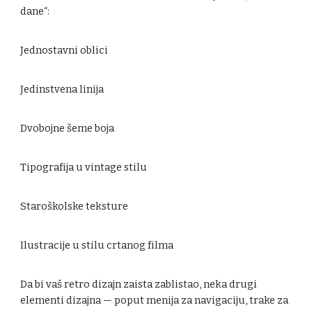
dane“:
Jednostavni oblici
Jedinstvena linija
Dvobojne šeme boja
Tipografija u vintage stilu
Staroškolske teksture
Ilustracije u stilu crtanog filma
Da bi vaš retro dizajn zaista zablistao, neka drugi
elementi dizajna — poput menija za navigaciju, trake za