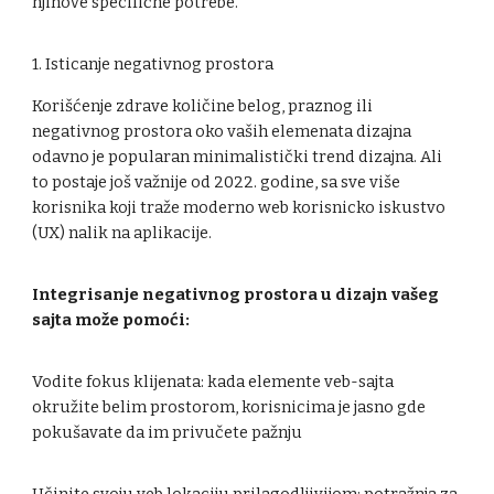
njihove specifične potrebe.
1. Isticanje negativnog prostora
Korišćenje zdrave količine belog, praznog ili
negativnog prostora oko vaših elemenata dizajna
odavno je popularan minimalistički trend dizajna. Ali
to postaje još važnije od 2022. godine, sa sve više
korisnika koji traže moderno web korisnicko iskustvo
(UX) nalik na aplikacije.
Integrisanje negativnog prostora u dizajn vašeg
sajta može pomoći:
Vodite fokus klijenata: kada elemente veb-sajta
okružite belim prostorom, korisnicima je jasno gde
pokušavate da im privučete pažnju