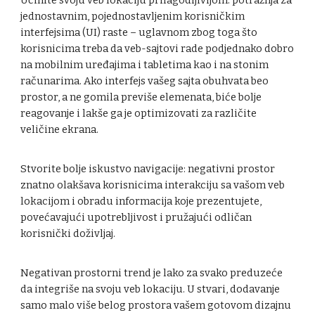
Učinite svoju veb lokaciju prilagodljivijom: potražnja za
jednostavnim, pojednostavljenim korisničkim
interfejsima (UI) raste – uglavnom zbog toga što
korisnicima treba da veb-sajtovi rade podjednako dobro
na mobilnim uređajima i tabletima kao i na stonim
računarima. Ako interfejs vašeg sajta obuhvata beo
prostor, a ne gomila previše elemenata, biće bolje
reagovanje i lakše ga je optimizovati za različite
veličine ekrana.
Stvorite bolje iskustvo navigacije: negativni prostor
znatno olakšava korisnicima interakciju sa vašom veb
lokacijom i obradu informacija koje prezentujete,
povećavajući upotrebljivost i pružajući odličan
korisnički doživljaj.
Negativan prostorni trend je lako za svako preduzeće
da integriše na svoju veb lokaciju. U stvari, dodavanje
samo malo više belog prostora vašem gotovom dizajnu