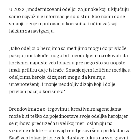
U 2022., modernizovani odeljci za junake koji uključuju
samo najvažnije informacije su u stilu kao način da se
smanji trenje u putovanju korisnika i učini vaš sajt
lakšim za navigaciju.
„Iako odeljci o herojima sa medijima mogu da privlače
pažnju, oni takođe mogu biti neodoljivi i uzrokovati da
korisnici napuste veb lokaciju pre nego što su uopšte
imali priliku da je istraže. Smanjenjem količine medija u
odeljcima heroja, dizajneri mogu da kreiraju
uravnoteženiji i manje neodoljiv dizajn koji i dalje
privlači pažnju korisnika."
Brendovima za e-trgovinu i kreativnim agencijama
može biti teško da pojednostave svoje odeljke heroja jer
se njihova preduzeća u velikoj meri oslanjaju na
vizuelne efekte — ali ovaj trend je savršeno prikladan za
SaaS veb lokacije koje žele da stave fokus na svoj glavni