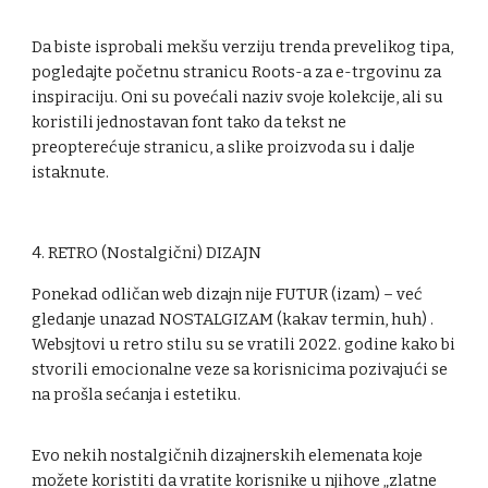
Da biste isprobali mekšu verziju trenda prevelikog tipa,
pogledajte početnu stranicu Roots-a za e-trgovinu za
inspiraciju. Oni su povećali naziv svoje kolekcije, ali su
koristili jednostavan font tako da tekst ne
preopterećuje stranicu, a slike proizvoda su i dalje
istaknute.
4. RETRO (Nostalgični) DIZAJN
Ponekad odličan web dizajn nije FUTUR (izam) – već
gledanje unazad NOSTALGIZAM (kakav termin, huh) .
Websjtovi u retro stilu su se vratili 2022. godine kako bi
stvorili emocionalne veze sa korisnicima pozivajući se
na prošla sećanja i estetiku.
Evo nekih nostalgičnih dizajnerskih elemenata koje
možete koristiti da vratite korisnike u njihove „zlatne