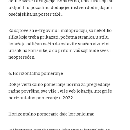
deluje sveže i drugačije. Konkretno, tekstura koju su
uključili u pozadinu dodaje jedinstven dodir, dajući
osećaj slika na poster tabli.
Za sajtove za e-trgovinu i maloprodaju, sa nekoliko
slika koje treba prikazati, početna stranica u stilu
kolaža je odličan način da ostavite snažan vizuelni
utisak na korisnike, a da pritom vaš sajt bude svež i
neopterećen.
6. Horizontalno pomeranje
Dok je vertikalno pomeranje norma za pregledanje
radne površine, sve više i više veb lokacija integriše
horizontalno pomeranje u 2022.
Horizontalno pomeranje daje korisnicima: