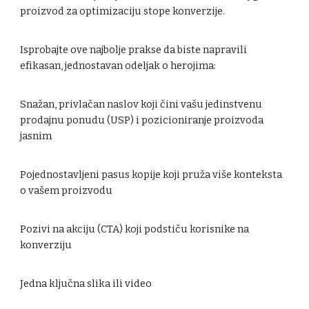
proizvod za optimizaciju stope konverzije.
Isprobajte ove najbolje prakse da biste napravili
efikasan, jednostavan odeljak o herojima:
Snažan, privlačan naslov koji čini vašu jedinstvenu
prodajnu ponudu (USP) i pozicioniranje proizvoda
jasnim
Pojednostavljeni pasus kopije koji pruža više konteksta
o vašem proizvodu
Pozivi na akciju (CTA) koji podstiču korisnike na
konverziju
Jedna ključna slika ili video