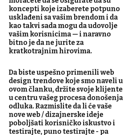
moraćete da se osigurate da su
koncepti koje izaberete potpuno
usklađeni sa vašim brendom i da
kao takvi sada mogu da udovolje
vašim korisnicima — i naravno
bitno je da ne jurite za
kratkotrajnim hirovima.
Da biste uspešno primenili web
design trendove koje smo naveli u
ovom članku, držite svoje klijente
u centru vašeg procesa donošenja
odluka. Razmislite da li će vaše
nove web / dizajnerske ideje
poboljšati korisničko iskustvo i
testirajte, puno testirajte - pa